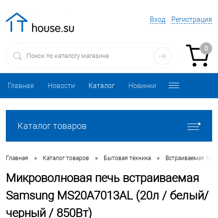
Вход
Регистрация
0
Главная
Новости
Каталог
Новинки
Каталог товаров
•
•
•
Главная
Каталог товаров
Бытовая техника
Встраиваемая техн
Микроволновая печь встраиваемая
Samsung MS20A7013AL (20л / белый/
черный / 850Вт)