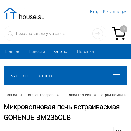
Вход
Регистрация
0
Главная
Новости
Каталог
Новинки
Каталог товаров
•
•
•
Главная
Каталог товаров
Бытовая техника
Встраиваемая техн
Микроволновая печь встраиваемая
GORENJE BM235CLB