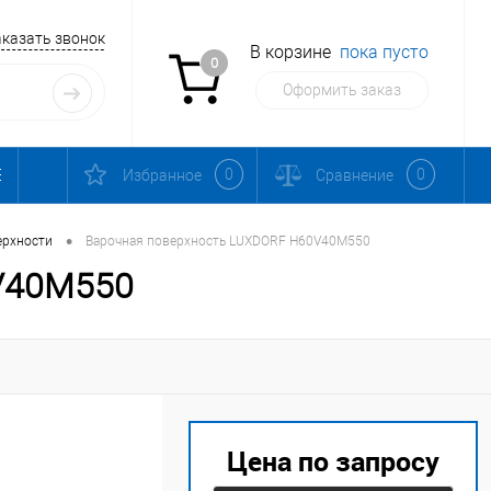
аказать звонок
В корзине
пока пусто
0
Оформить заказ
0
0
Избранное
Сравнение
•
ерхности
Варочная поверхность LUXDORF H60V40M550
V40M550
Цена по запросу