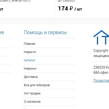
USB(F), 8см (87657)
шт (56032)
174 ₽
шт
/ шт
ия
Помощь и сервисы
Главная
Copyright
Новости
защищен
Каталог
236029 К
Новинки
68А офис
Доставка
Посмотре
Все для геймеров
Хит продаж
О магазине