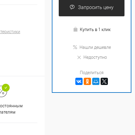
Запросить цену
Купить в 1 клик
ктеристики
Нашли дешевле
Недоступно
Поделиться
Супер срочная доставка в
постоянным
течение 2х часов
пателям