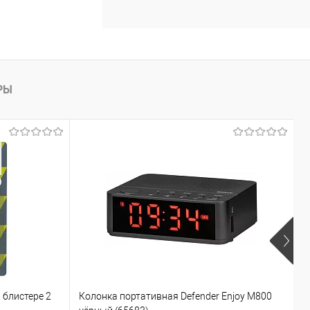
РЫ
 блистере 2
Колонка портативная Defender Enjoy M800
Н