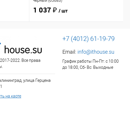
чёрный (65683)
O
1 037 ₽
/ шт
+7 (4012) 61-19-79
Email:
info@ithouse.su
 2017-2022. Все права
График работы Пн-Пт: с 10:00
ы.
до 18:00, Сб- Вс: Выходные
алининград, улица Герцена
 1
ть на карте