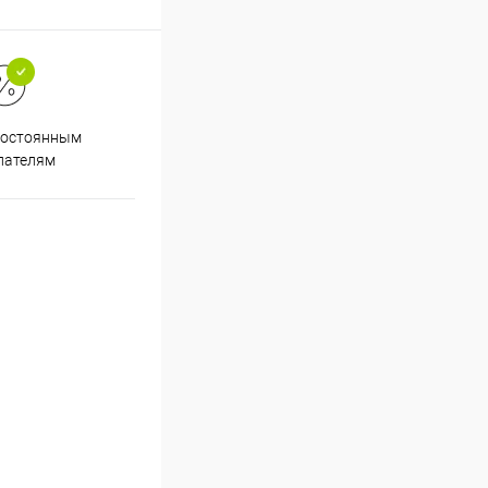
Супер срочная доставка в
постоянным
течение 2х часов
пателям