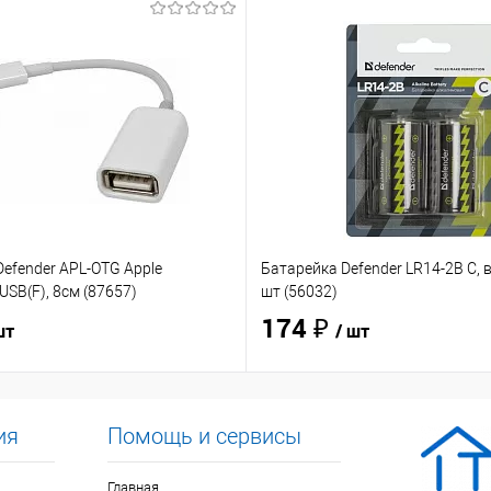
efender APL-OTG Apple
Батарейка Defender LR14-2B C, в
USB(F), 8см (87657)
шт (56032)
174 ₽
шт
/ шт
ия
Помощь и сервисы
Главная