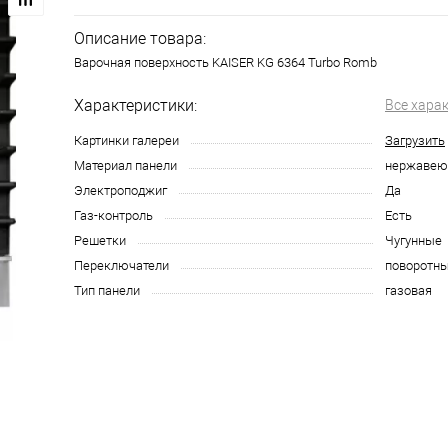
Описание товара:
Варочная поверхность KAISER KG 6364 Turbo Romb
Характеристики:
Все хара
Картинки галереи
Загрузить
Материал панели
нержавею
Электроподжиг
Да
Газ-контроль
Есть
Решетки
Чугунные
Переключатели
поворотн
Тип панели
газовая