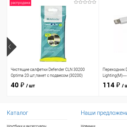
распродажа
Чистящие салфетки Defender CLN 30200
Переходник D
Optima 20 шт,пакет с подвесом (30200)
Lighting(M)—
40 ₽
114 ₽
/ шт
/ 
Каталог
Наши предложен
Ноутбуки и аксессуары
Новинки