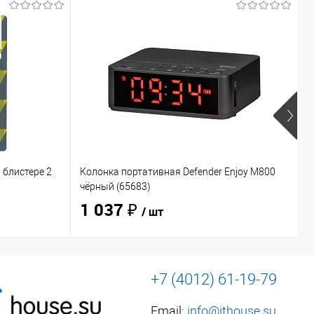
 блистере 2
Колонка портативная Defender Enjoy M800
Н
чёрный (65683)
O
1 037 ₽
/ шт
+7 (4012) 61-19-79
Email:
info@ithouse.su