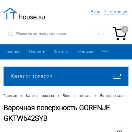
Вход
Регистрация
0
Главная
Новости
Каталог
Новинки
Каталог товаров
•
•
•
Главная
Каталог товаров
Бытовая техника
Встраиваемая техн
Варочная поверхность GORENJE
GKTW642SYB