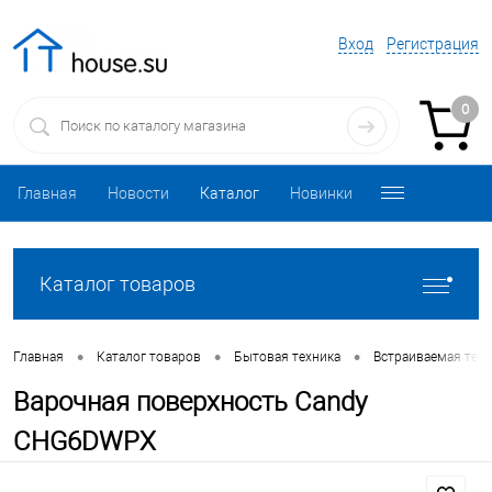
Вход
Регистрация
0
Главная
Новости
Каталог
Новинки
Каталог товаров
•
•
•
Главная
Каталог товаров
Бытовая техника
Встраиваемая техн
Варочная поверхность Candy
CHG6DWPX