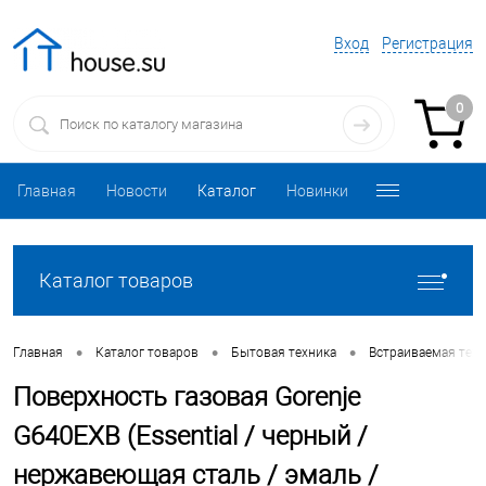
Вход
Регистрация
0
Главная
Новости
Каталог
Новинки
Каталог товаров
•
•
•
Главная
Каталог товаров
Бытовая техника
Встраиваемая техн
Поверхность газовая Gorenje
G640EXB (Essential / черный /
нержавеющая сталь / эмаль /