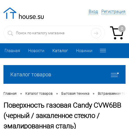
Вход
Регистрация
0
Главная
Новости
Каталог
Новинки
Каталог товаров
•
•
•
Главная
Каталог товаров
Бытовая техника
Встраиваемая техн
Поверхность газовая Candy CVW6BB
(черный / закаленное стекло /
эмалированная сталь)