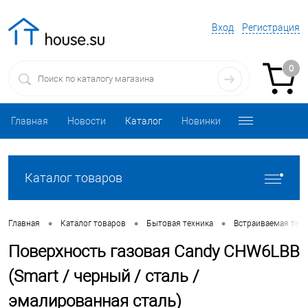
Вход
Регистрация
0
Главная
Новости
Каталог
Новинки
Каталог товаров
•
•
•
Главная
Каталог товаров
Бытовая техника
Встраиваемая техн
Поверхность газовая Candy CHW6LBB
(Smart / черный / сталь /
эмалированная сталь)