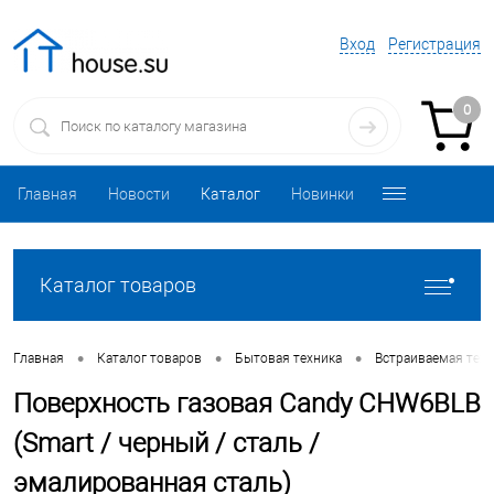
Вход
Регистрация
0
Главная
Новости
Каталог
Новинки
Каталог товаров
•
•
•
Главная
Каталог товаров
Бытовая техника
Встраиваемая техн
Поверхность газовая Candy CHW6BLB
(Smart / черный / сталь /
эмалированная сталь)