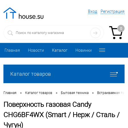
Вход
Регистрация
0
Главная
Новости
Каталог
Новинки
Каталог товаров
•
•
•
Главная
Каталог товаров
Бытовая техника
Встраиваемая техн
Поверхность газовая Candy
CHG6BF4WX (Smart / Нерж / Сталь /
Чугун)