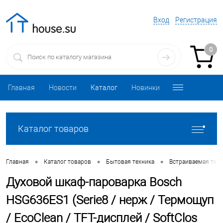
Вход
Регистрация
0
Главная
Новости
Каталог
Новинки
Каталог товаров
•
•
•
Главная
Каталог товаров
Бытовая техника
Встраиваемая техн
Духовой шкаф-пароварка Bosch
HSG636ES1 (Serie8 / нерж / Термощуп
/ EcoClean / TFT-дисплей / SoftClos