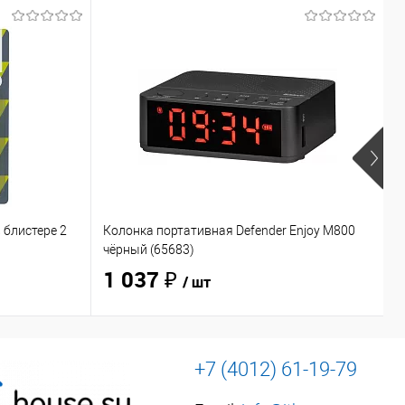
 блистере 2
Колонка портативная Defender Enjoy M800
Н
чёрный (65683)
O
1 037 ₽
/ шт
+7 (4012) 61-19-79