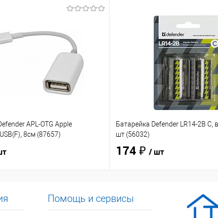
efender APL-OTG Apple
Батарейка Defender LR14-2B C, в
USB(F), 8см (87657)
шт (56032)
174 ₽
шт
/ шт
ия
Помощь и сервисы