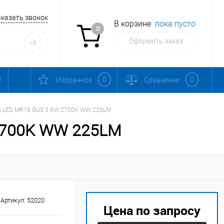
аказать звонок
В корзине
пока пусто
0
Оформить заказ
0
0
Избранное
Сравнение
m LED MR16 GU5.3 6W 2700K WW 225LM
 2700K WW 225LM
Артикул:
52020
Цена по запросу