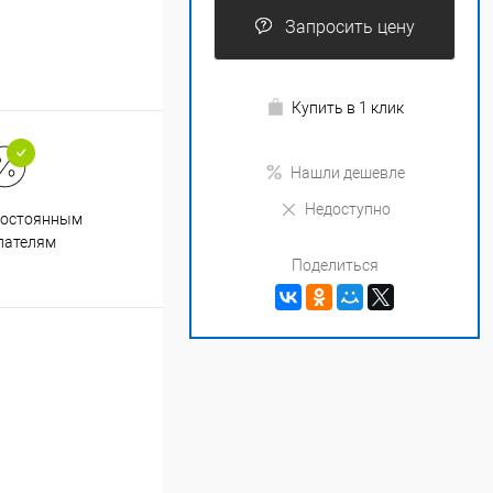
Запросить цену
Купить в 1 клик
Нашли дешевле
Недоступно
Супер срочная доставка в
постоянным
течение 2х часов
пателям
Поделиться