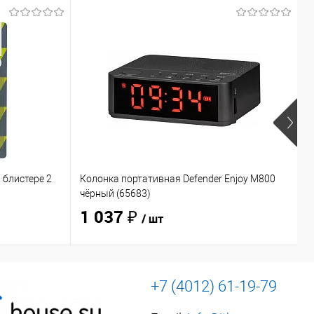
 блистере 2
Колонка портативная Defender Enjoy M800
Н
чёрный (65683)
O
1 037 ₽
/ шт
+7 (4012) 61-19-79