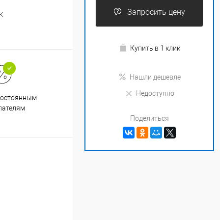
Запросить цену
K
Купить в 1 клик
Нашли дешевле
Недоступно
Супер срочная доставка в
постоянным
течение 2х часов
пателям
Поделиться