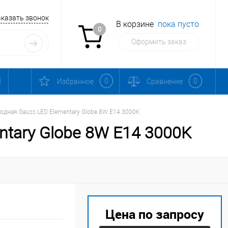
аказать звонок
В корзине
пока пусто
0
Оформить заказ
0
0
Избранное
Сравнение
одная Gauss LED Elementary Globe 8W E14 3000K
ntary Globe 8W E14 3000K
Цена по запросу