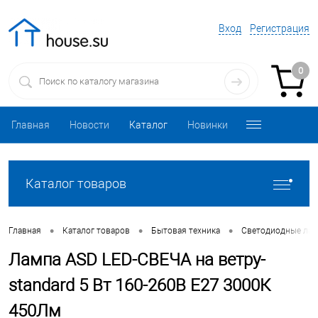
Вход
Регистрация
0
Главная
Новости
Каталог
Новинки
Каталог товаров
•
•
•
Главная
Каталог товаров
Бытовая техника
Светодиодные ла
Лампа ASD LED-СВЕЧА на ветру-
standard 5 Вт 160-260В Е27 3000К
450Лм