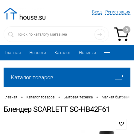
Вход
Регистрация
0
Главная
Новости
Каталог
Новинки
Каталог товаров
•
•
•
Главная
Каталог товаров
Бытовая техника
Мелкая бытовая т
Блендер SCARLETT SC-HB42F61