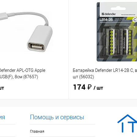
efender APL-OTG Apple
Батарейка Defender LR14-2B C, в
USB(F), 8см (87657)
шт (56032)
174 ₽
шт
/ шт
ия
Помощь и сервисы
Главная