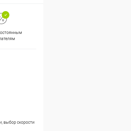
Супер срочная доставка в
постоянным
течение 2х часов
пателям
и, выбор скорости