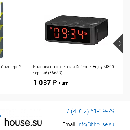
 блистере 2
Колонка портативная Defender Enjoy M800
Н
чёрный (65683)
O
1 037 ₽
/ шт
+7 (4012) 61-19-79
Email:
info@ithouse.su