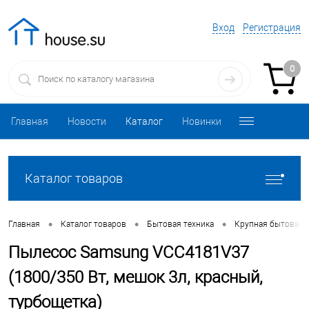
Вход
Регистрация
0
Главная
Новости
Каталог
Новинки
Каталог товаров
•
•
•
Главная
Каталог товаров
Бытовая техника
Крупная бытовая 
Пылесос Samsung VCC4181V37
(1800/350 Вт, мешок 3л, красный,
турбощетка)