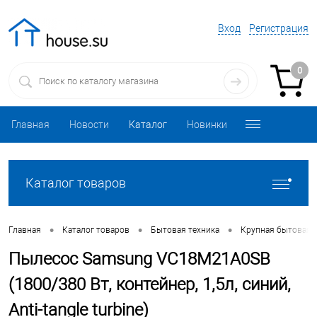
Вход
Регистрация
0
Главная
Новости
Каталог
Новинки
Каталог товаров
•
•
•
Главная
Каталог товаров
Бытовая техника
Крупная бытовая 
Пылесос Samsung VC18M21A0SB
(1800/380 Вт, контейнер, 1,5л, синий,
Anti-tangle turbine)