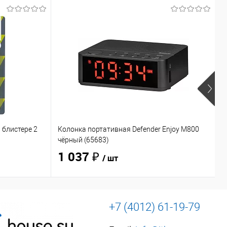
 блистере 2
Колонка портативная Defender Enjoy M800
Н
чёрный (65683)
O
1 037 ₽
/ шт
+7 (4012) 61-19-79