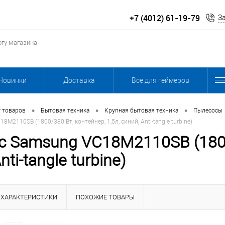
+7 (4012) 61-19-79
З
Новинки
Доставка
Все для геймеров
•
•
•
г товаров
Бытовая техника
Крупная бытовая техника
Пылесосы
M2110SB (1800/380 Вт, контейнер, 1,5л, синий, Anti-tangle turbine)
 Samsung VC18M2110SB (1800/
nti-tangle turbine)
ХАРАКТЕРИСТИКИ
ПОХОЖИЕ ТОВАРЫ