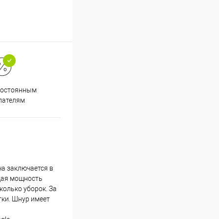
Супер срочная доставка в
постоянным
течение 2х часов
пателям
ча заключается в
щая мощность
колько уборок. За
тки. Шнур имеет