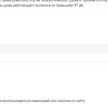
ием ручки Easy Grip на телескопической трубке и турбины Anti-tan
ь шума работающего пылесоса не превышает 87 дБ.
и воспользоваться навигацией или поиском по сайту.