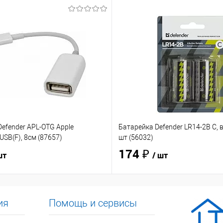
efender APL-OTG Apple
Батарейка Defender LR14-2B C, в
USB(F), 8см (87657)
шт (56032)
174 ₽
шт
/ шт
ия
Помощь и сервисы