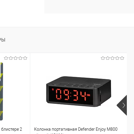
РЫ
 блистере 2
Колонка портативная Defender Enjoy M800
Н