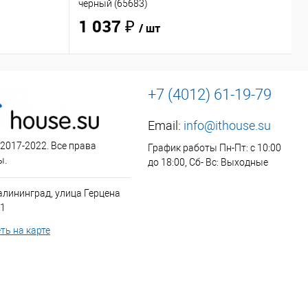
чёрный (65683)
O
1 037 ₽
/ шт
+7 (4012) 61-19-79
Email:
info@ithouse.su
 2017-2022. Все права
График работы Пн-Пт: с 10:00
ы.
до 18:00, Сб- Вс: Выходные
алининград, улица Герцена
 1
ть на карте