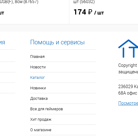
USB(F), 8см (87657)
шт (56032)
174 ₽
шт
/ шт
ия
Помощь и сервисы
Главная
Copyright
Новости
защищен
Каталог
236029 К
Новинки
68А офис
Доставка
Посмотре
Все для геймеров
Хит продаж
О магазине