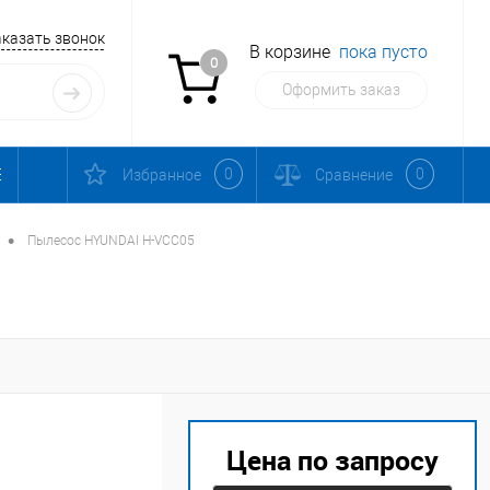
аказать звонок
В корзине
пока пусто
0
Оформить заказ
0
0
Избранное
Сравнение
•
Пылесос HYUNDAI H-VCC05
Цена по запросу