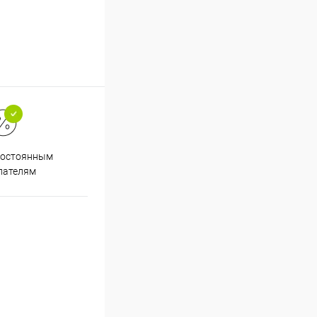
Супер срочная доставка в
постоянным
течение 2х часов
пателям