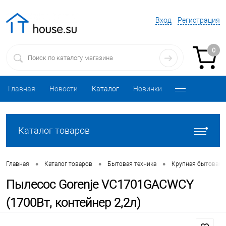
Вход
Регистрация
0
Главная
Новости
Каталог
Новинки
Каталог товаров
•
•
•
Главная
Каталог товаров
Бытовая техника
Крупная бытовая 
Пылесос Gorenje VC1701GACWCY
(1700Вт, контейнер 2,2л)