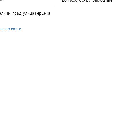
до 18:00, Сб- Вс: Выходные
алининград, улица Герцена
 1
ть на карте