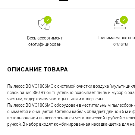
Принимаем все сп
Весь ассортимент
оплаты
сертифицирован
ОПИСАНИЕ ТОВАРА
Пылесос BQ VC1806MC с системой очистки воздуха "мультицик
всасывания 380 Вт он тщательно всасывает пыль и мусор с ра
чистым, задерживая частицы пыли и аллергены.
Пылесос BQ VC1806MC оборудован вместительным пылесборнико
снимается и очищается. Сетевой кабель обладает длиной 5 м и
использовании пылесос оснащен металлической трубкой с теле
ручкой. В набор входят комбинированная насадка-щетка для н