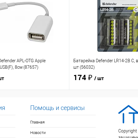
efender APL-OTG Apple
Батарейка Defender LR14-2B C, в
USB(F), 8см (87657)
шт (56032)
174 ₽
шт
/ шт
ия
Помощь и сервисы
Главная
Copyright
Новости
защищен