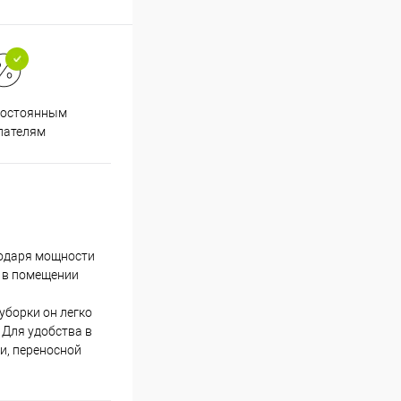
Супер срочная доставка в
постоянным
течение 2х часов
пателям
годаря мощности
х в помещении
уборки он легко
 Для удобства в
и, переносной