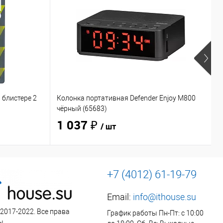
 блистере 2
Колонка портативная Defender Enjoy M800
Н
чёрный (65683)
O
1 037 ₽
/ шт
+7 (4012) 61-19-79
Email:
info@ithouse.su
 2017-2022. Все права
График работы Пн-Пт: с 10:00
ы.