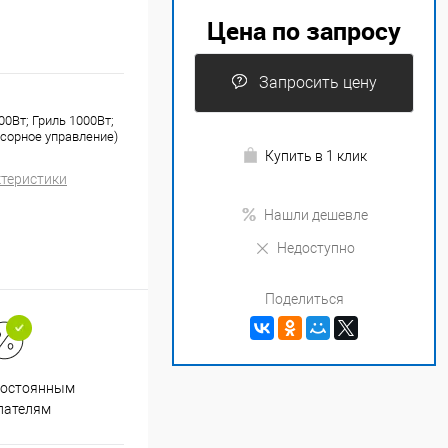
Цена по запросу
Запросить цену
0Вт; Гриль 1000Вт;
сорное управление)
Купить в 1 клик
ктеристики
Нашли дешевле
Недоступно
Поделиться
Супер срочная доставка в
постоянным
течение 2х часов
пателям