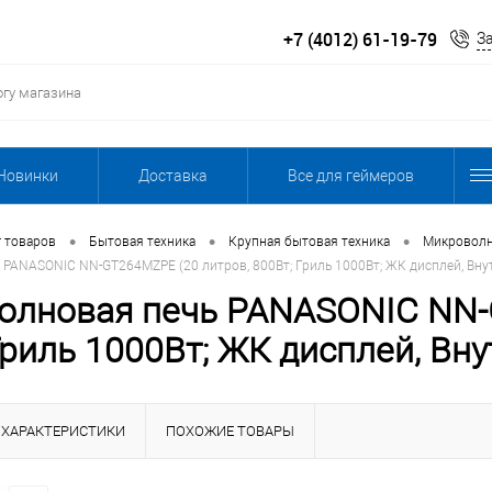
+7 (4012) 61-19-79
З
Новинки
Доставка
Все для геймеров
•
•
•
г товаров
Бытовая техника
Крупная бытовая техника
Микроволн
PANASONIC NN-GT264MZPE (20 литров, 800Вт; Гриль 1000Вт; ЖК дисплей, Вну
олновая печь PANASONIC NN-
Гриль 1000Вт; ЖК дисплей, Вн
ХАРАКТЕРИСТИКИ
ПОХОЖИЕ ТОВАРЫ