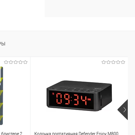
РЫ
 блистере 2
Колонка портативная Defender Enjoy M800
Н