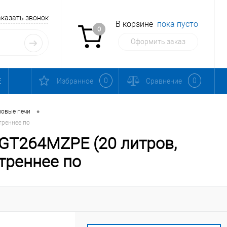
аказать звонок
В корзине
пока пусто
0
Оформить заказ
0
0
Избранное
Сравнение
•
овые печи
треннее по
GT264MZPE (20 литров,
утреннее по