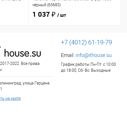
чёрный (65683)
O
1 037 ₽
/ шт
+7 (4012) 61-19-79
Email:
info@ithouse.su
 2017-2022. Все права
График работы Пн-Пт: с 10:00
ы.
до 18:00, Сб- Вс: Выходные
алининград, улица Герцена
 1
ть на карте