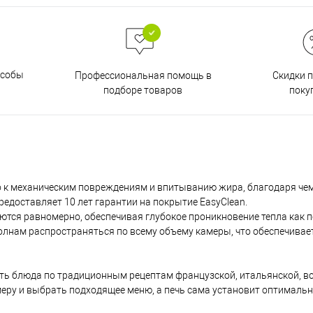
особы
Скидки 
Профессиональная помощь в
поку
подборе товаров
о к механическим повреждениям и впитыванию жира, благодаря че
редоставляет 10 лет гарантии на покрытие EasyClean.
тся равномерно, обеспечивая глубокое проникновение тепла как по 
олнам распространяться по всему объему камеры, что обеспечивае
ь блюда по традиционным рецептам французской, итальянской, во
меру и выбрать подходящее меню, а печь сама установит оптимал