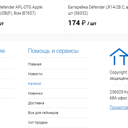
efender APL-OTG Apple
Батарейка Defender LR14-2B C, в
USB(F), 8см (87657)
шт (56032)
174 ₽
шт
/ шт
ия
Помощь и сервисы
Главная
Copyright
Новости
защищен
Каталог
236029 К
Новинки
68А офис
Доставка
Посмотре
Все для геймеров
Хит продаж