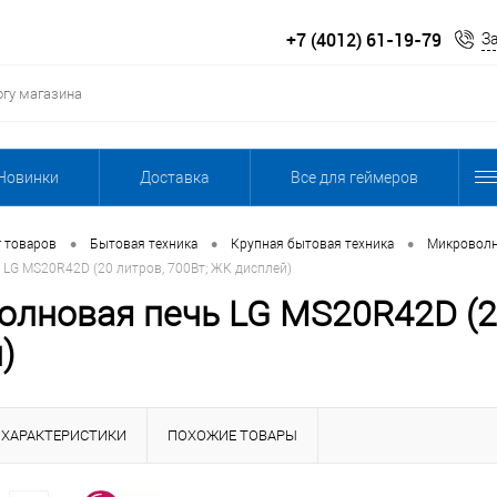
+7 (4012) 61-19-79
З
Новинки
Доставка
Все для геймеров
•
•
•
г товаров
Бытовая техника
Крупная бытовая техника
Микроволн
LG MS20R42D (20 литров, 700Вт; ЖК дисплей)
лновая печь LG MS20R42D (20
)
ХАРАКТЕРИСТИКИ
ПОХОЖИЕ ТОВАРЫ