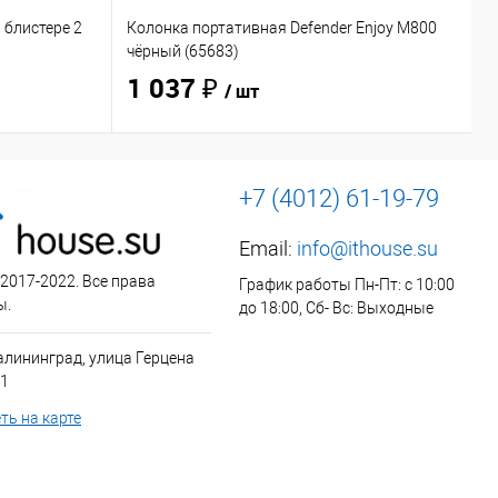
 блистере 2
Колонка портативная Defender Enjoy M800
Н
чёрный (65683)
O
1 037 ₽
/ шт
+7 (4012) 61-19-79
Email:
info@ithouse.su
 2017-2022. Все права
График работы Пн-Пт: с 10:00
ы.
до 18:00, Сб- Вс: Выходные
алининград, улица Герцена
 1
ть на карте