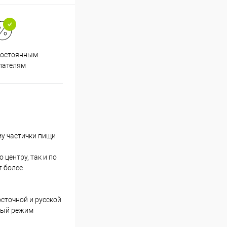
Супер срочная доставка в
постоянным
течение 2х часов
пателям
му частички пищи
центру, так и по
т более
сточной и русской
ьный режим