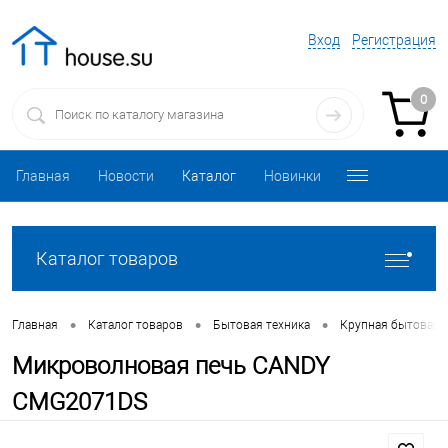
Вход
Регистрация
0
Главная
Новости
Каталог
Новинки
Каталог товаров
•
•
•
Главная
Каталог товаров
Бытовая техника
Крупная бытовая 
Микроволновая печь CANDY
CMG2071DS