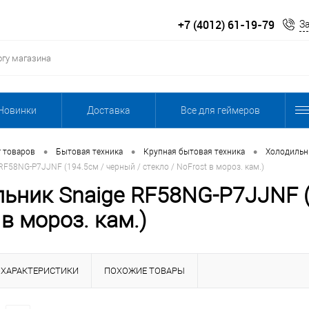
+7 (4012) 61-19-79
З
Новинки
Доставка
Все для геймеров
•
•
•
г товаров
Бытовая техника
Крупная бытовая техника
Холодильн
F58NG-P7JJNF (194.5см / черный / стекло / NoFrost в мороз. кам.)
ьник Snaige RF58NG-P7JJNF (1
 в мороз. кам.)
ХАРАКТЕРИСТИКИ
ПОХОЖИЕ ТОВАРЫ