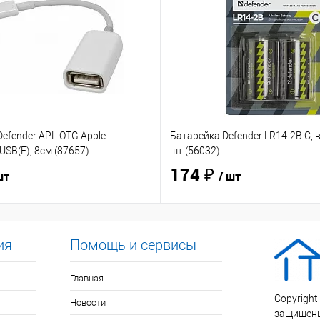
efender APL-OTG Apple
Батарейка Defender LR14-2B C, в
USB(F), 8см (87657)
шт (56032)
174 ₽
шт
/ шт
ия
Помощь и сервисы
Главная
Copyright
Новости
защищен