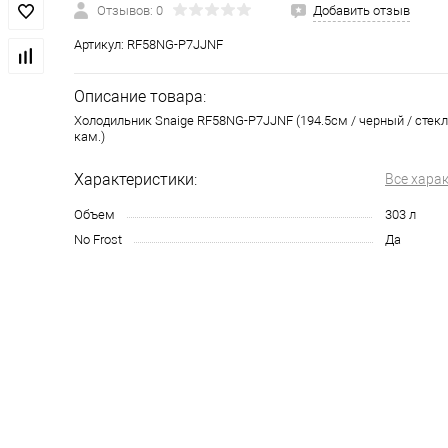
Отзывов: 0
Добавить отзыв
Артикул:
RF58NG-P7JJNF
Описание товара:
Холодильник Snaige RF58NG-P7JJNF (194.5см / черный / стекло
кам.)
Характеристики:
Все хара
Объем
303 л
No Frost
Да