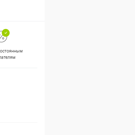
Супер срочная доставка в
постоянным
течение 2х часов
пателям