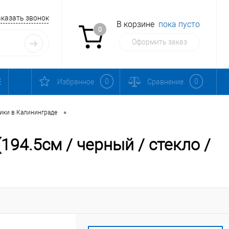
аказать звонок
В корзине
пока пусто
0
Оформить заказ
0
0
Избранное
Сравнение
•
ики в Калининграде
94.5см / черный / стекло /