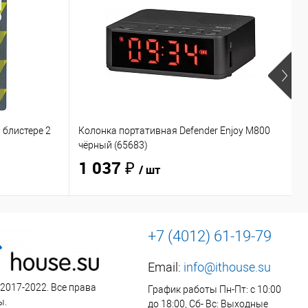
 блистере 2
Колонка портативная Defender Enjoy M800
Н
чёрный (65683)
O
1 037 ₽
/ шт
+7 (4012) 61-19-79
Email:
info@ithouse.su
 2017-2022. Все права
График работы Пн-Пт: с 10:00
ы.
до 18:00, Сб- Вс: Выходные