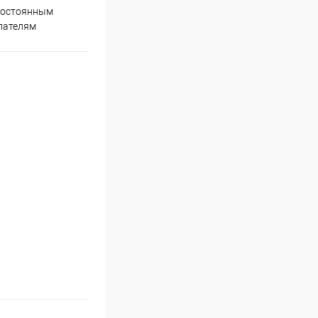
Супер срочная доставка в
постоянным
течение 2х часов
пателям