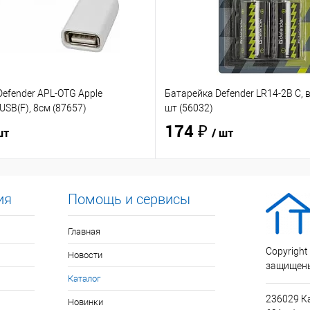
efender APL-OTG Apple
Батарейка Defender LR14-2B C, в
USB(F), 8см (87657)
шт (56032)
174 ₽
шт
/ шт
ия
Помощь и сервисы
Главная
Copyright
Новости
защищен
Каталог
236029 К
Новинки