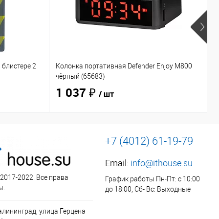
 блистере 2
Колонка портативная Defender Enjoy M800
Н
чёрный (65683)
O
1 037 ₽
/ шт
+7 (4012) 61-19-79
Email:
info@ithouse.su
 2017-2022. Все права
График работы Пн-Пт: с 10:00
ы.
до 18:00, Сб- Вс: Выходные
алининград, улица Герцена