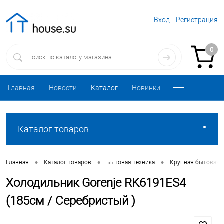
Вход
Регистрация
0
Главная
Новости
Каталог
Новинки
Каталог товаров
•
•
•
Главная
Каталог товаров
Бытовая техника
Крупная бытовая 
Холодильник Gorenje RK6191ES4
(185см / Серебристый )