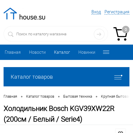
Вход
Регистрация
0
Главная
Новости
Каталог
Новинки
Каталог товаров
•
•
•
Главная
Каталог товаров
Бытовая техника
Крупная бытовая 
Холодильник Bosch KGV39XW22R
(200см / Белый / Serie4)