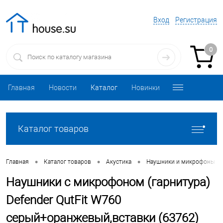
Вход
Регистрация
0
Главная
Новости
Каталог
Новинки
Каталог товаров
•
•
•
Главная
Каталог товаров
Акустика
Наушники и микрофоны
Наушники с микрофоном (гарнитура)
Defender QutFit W760
серый+оранжевый,вставки (63762)