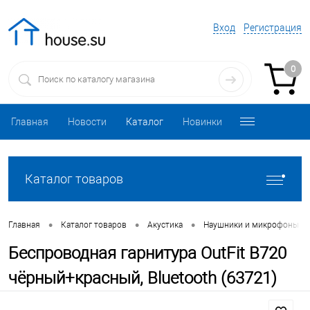
Вход
Регистрация
0
Главная
Новости
Каталог
Новинки
Каталог товаров
•
•
•
Главная
Каталог товаров
Акустика
Наушники и микрофоны
Беспроводная гарнитура OutFit B720
чёрный+красный, Bluetooth (63721)