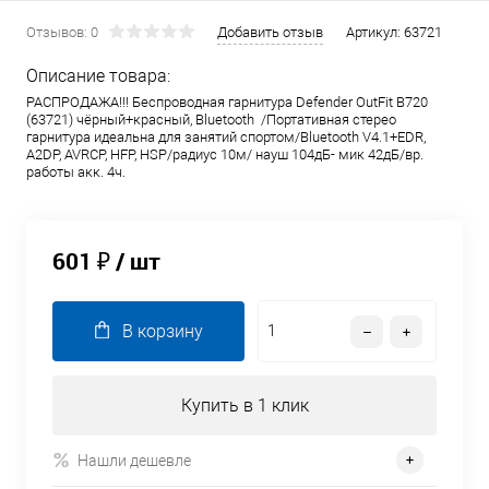
Отзывов: 0
Добавить отзыв
Артикул:
63721
Описание товара:
РАСПРОДАЖА!!! Беспроводная гарнитура Defender OutFit B720
(63721) чёрный+красный, Bluetooth /Портативная стерео
гарнитура идеальна для занятий спортом/Bluetooth V4.1+EDR,
A2DP, AVRCP, HFP, HSP/радиус 10м/ науш 104дБ- мик 42дБ/вр.
работы акк. 4ч.
601 ₽
/ шт
В корзину
Купить в 1 клик
Нашли дешевле