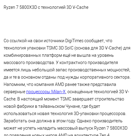
Ryzen 7 5800X3D с технологией 3D V-Cache
Со ссылкой на свои источники DigiTimes сообщает, что
технология упаковки TSMC 3D SoIC (основа для 3D V-Cache) для
комбинированных платформ ещё не вышла на уровень
массового производства. У контрактного производителя
имеется лишь небольшой запас производственных мощностей,
да и те в основном отданы под нужды корпоративного сектора.
Напомним, что компания AMD ранее также представила
серверные
процессоры Milan-X
, оснащённые технологией 3D V-
Cache. В настоящий момент TSMC завершает строительство
новой фабрики в тайваньском Чунане, где будет
использоваться новая технология 3D-упаковки процессоров.
Заработать она должна в этом году. Однако производитель
может не успеть наладить массовый выпуск Ryzen 7 5800X3D
до появления новых чипов AMD на архитектуре Zen 4.